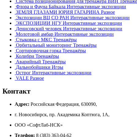
Система позиционирования для тренажера ВИН
Тренаж
Флора и Фауна Байкала
Интерактивные экспозиции
ЗЕМЛЯ ГЛАЗАМИ ЮРИЯ ГАГАРИНА
Разное
Экспозиции ВЦ СО РАН
Интерактивные экспозиции
ЭКСПОЗИЦИИ НГУ
Интерактивные экспозиции
Денисовский человек
Интерактивные экспозиции
Молотовой амбар
Интерактивные экспозиции
Стыковка с МКС
Тренажёры
Орбитальный мониторинг
Тренажёры
Сортировочная горка
Тренажёры
Колибри
Тренажёры
Аварийный
Тренажёры
Дальнобойщики
Игры
Острог
Интерактивные экспозиции
VALE
Разное
Контакт
Адрес:
Российская Федерация, 630090,
г. Новосибирск, пр. Академика Коптюга, 1А,
ООО «СофтЛаб-НСК»
Телефон:
8 (383) 363-04-62