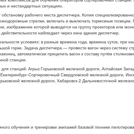
ых и нестандартных ситуациях.
обстановку рабочего места диспетчера. Копия специализированног
знодорожные стрелки, включать и выключать тормозные позиции. 
и, изображение которой выводится на группу проекторов или мон
в действительности наблюдает через окна здания диспетчер.
альности условиях: в разные времена года, времена суток, при н
шой горки. Задача диспетчера — провести вагон через систему стр
наконец, автоматически прицепить вагон к составу путём столкнов
чной станции.
ля станций: Агрыз Горьковской железной дороги, Алтайская Запа
 Екатеринбург-Сортировочный Свердловской железной дороги, Инс
орьковской железной дороги, Хабаровск 2 Дальневосточной железн
ного обучения и тренировки экипажей базовой технике пилотирова