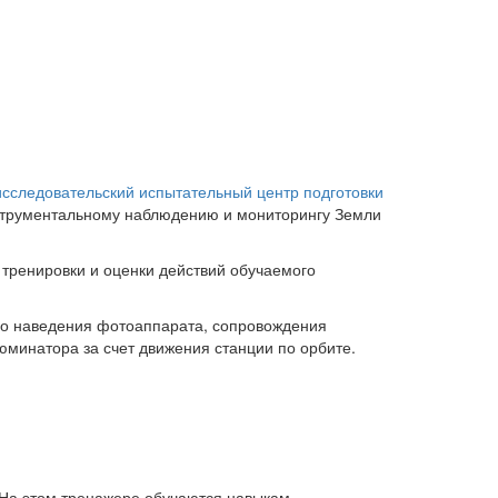
сследовательский испытательный центр подготовки
нструментальному наблюдению и мониторингу Земли
 тренировки и оценки действий обучаемого
ого наведения фотоаппарата, сопровождения
юминатора за счет движения станции по орбите.
 На этом тренажере обучаются навыкам