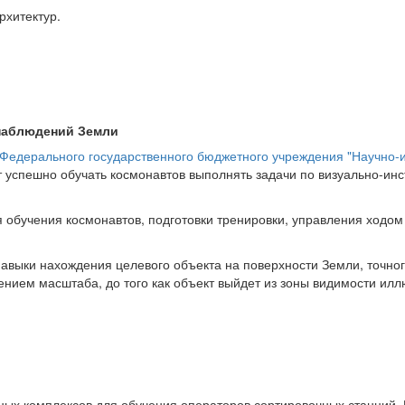
рхитектур.
наблюдений Земли
Федерального государственного бюджетного учреждения "Научно-и
ет успешно обучать космонавтов выполнять задачи по визуально-и
я обучения космонавтов, подготовки тренировки, управления ходом
навыки нахождения целевого объекта на поверхности Земли, точн
нием масштаба, до того как объект выйдет из зоны видимости илл
ых комплексов для обучения операторов сортировочных станций.